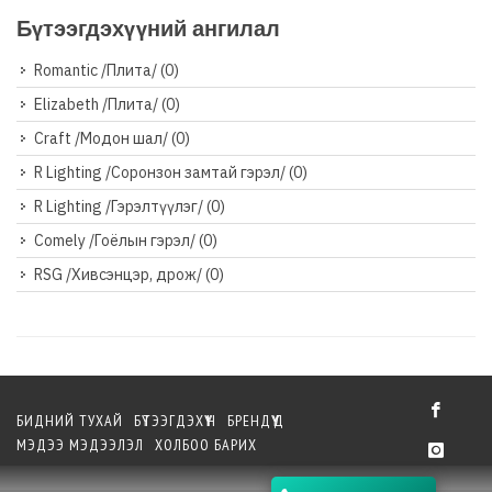
Бүтээгдэхүүний ангилал
Romantic /Плита/
(0)
Elizabeth /Плита/
(0)
Craft /Модон шал/
(0)
R Lighting /Соронзон замтай гэрэл/
(0)
R Lighting /Гэрэлтүүлэг/
(0)
Comely /Гоёлын гэрэл/
(0)
RSG /Хивсэнцэр, дрож/
(0)
БИДНИЙ ТУХАЙ
БҮТЭЭГДЭХҮҮН
БРЕНДҮҮД
МЭДЭЭ МЭДЭЭЛЭЛ
ХОЛБОО БАРИХ