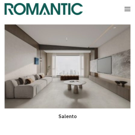
Salento
Дэлгэрэнгүй