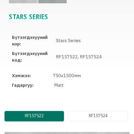
STARS SERIES
Бүтээгдэхүүний
Stars Series
нэр:
Бүтээгдэхүүний
RF157522, RF157524
код:
Хэмжээ:
750x1500мм
Гадаргуу:
Matt
RF157522
RF157524