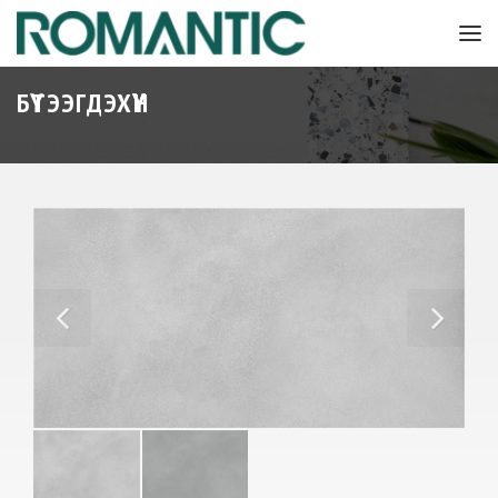
БҮТЭЭГДЭХҮҮН