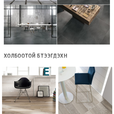
ХОЛБООТОЙ БҮТЭЭГДЭХҮҮН