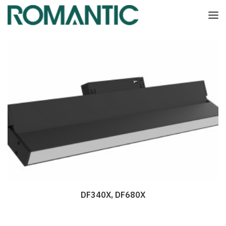
DF340X, DF680X
Дэлгэрэнгүй