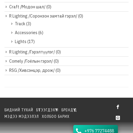
Craft /Модон шал/
(0)
R Lighting /Соронзон замтай гэрэл/
(0)
Track
(3)
Accessories
(6)
Lights
(17)
R Lighting /Гэрэлтүүлэг/
(0)
Comely /Гоёлын гэрэл/
(0)
RSG /Хивсэнцэр, дрож/
(0)
БИДНИЙ ТУХАЙ
БҮТЭЭГДЭХҮҮН
БРЕНДҮҮД
МЭДЭЭ МЭДЭЭЛЭЛ
ХОЛБОО БАРИХ
+976 77274488