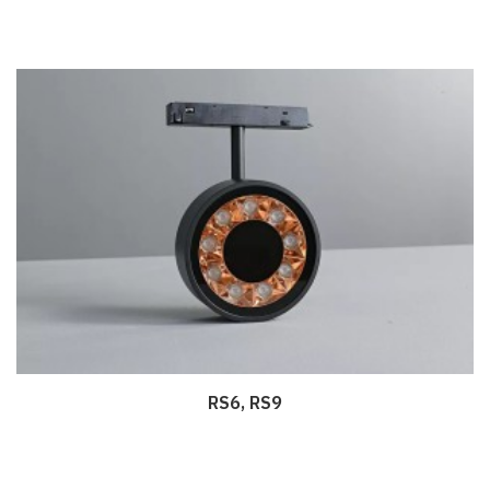
RS6, RS9
Дэлгэрэнгүй