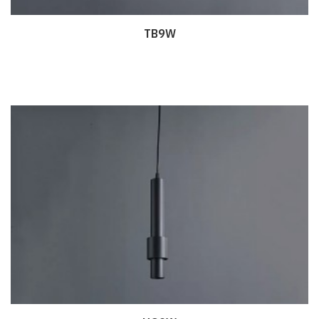
TB9W
Дэлгэрэнгүй