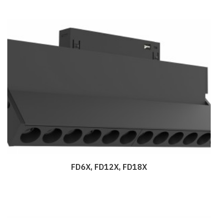
FD6X, FD12X, FD18X
Дэлгэрэнгүй