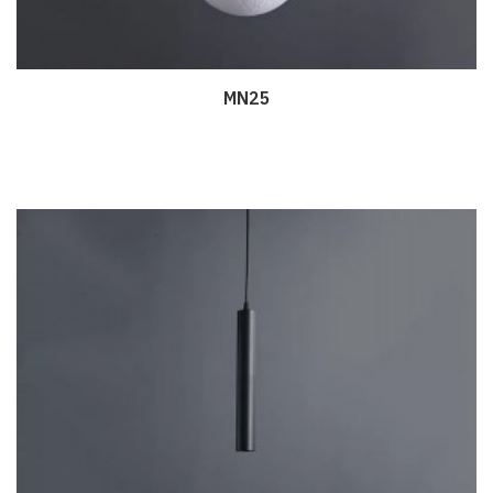
MN25
Дэлгэрэнгүй