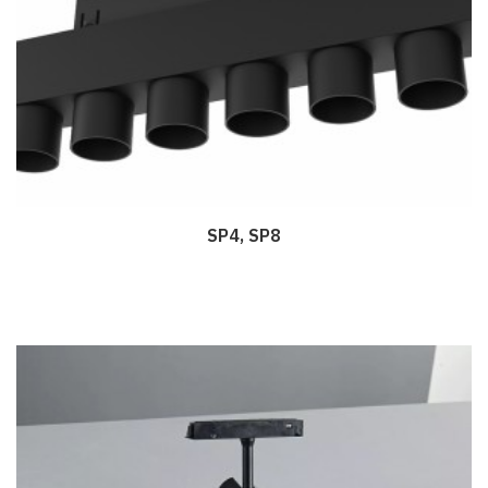
SP4, SP8
Дэлгэрэнгүй