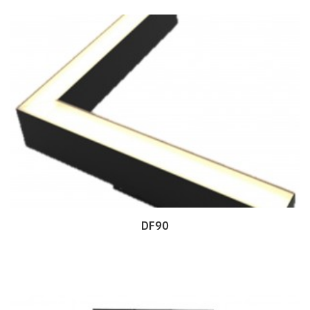
DF90
Дэлгэрэнгүй