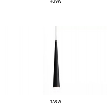
HG9W
Дэлгэрэнгүй
TA9W
Дэлгэрэнгүй