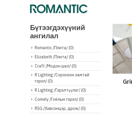
Бүтээгдэхүүний
ангилал
Romantic /Плита/
(0)
Elizabeth /Плита/
(0)
Craft /Модон шал/
(0)
R Lighting /Соронзон замтай
Gri
Дэлг
гэрэл/
(0)
R Lighting /Гэрэлтүүлэг/
(0)
Comely /Гоёлын гэрэл/
(0)
RSG /Хивсэнцэр, дрож/
(0)