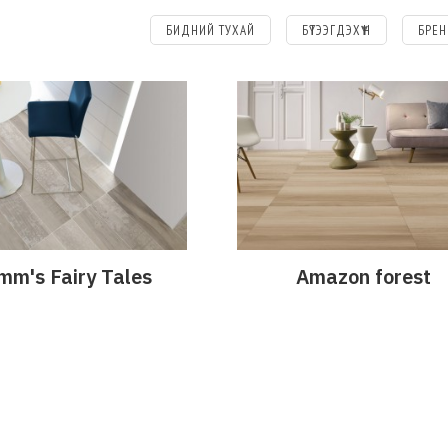
БИДНИЙ ТУХАЙ
БҮТЭЭГДЭХҮҮН
БРЕН
mm's Fairy Tales
Amazon forest
эрэнгүй
Дэлгэрэнгүй