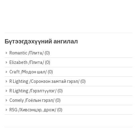
Бүтээгдэхүүний ангилал
Romantic /Плита/
(0)
Elizabeth /Плита/
(0)
Craft /Модон шал/
(0)
R Lighting /Соронзон замтай гэрэл/
(0)
R Lighting /Гэрэлтүүлэг/
(0)
Comely /Гоёлын гэрэл/
(0)
RSG /Хивсэнцэр, дрож/
(0)