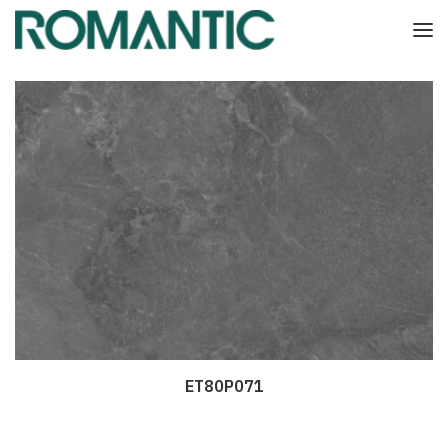
ET80P071
Дэлгэрэнгүй