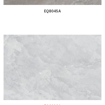
EQ8045A
Дэлгэрэнгүй