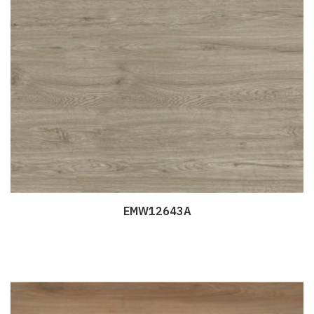
EMW12643A
Дэлгэрэнгүй