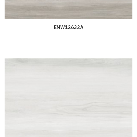
EMW12632A
Дэлгэрэнгүй