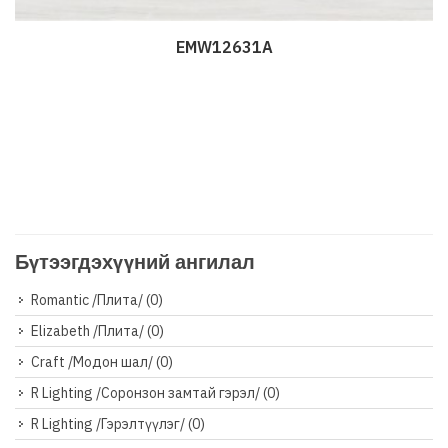
EMW12631A
Дэлгэрэнгүй
Бүтээгдэхүүний ангилал
Romantic /Плита/
(0)
Elizabeth /Плита/
(0)
Craft /Модон шал/
(0)
R Lighting /Соронзон замтай гэрэл/
(0)
R Lighting /Гэрэлтүүлэг/
(0)