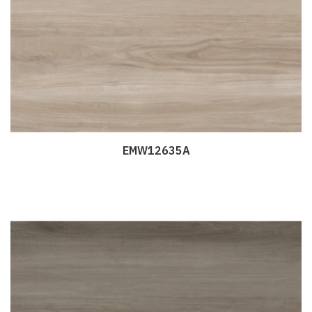
EMW12635A
Дэлгэрэнгүй