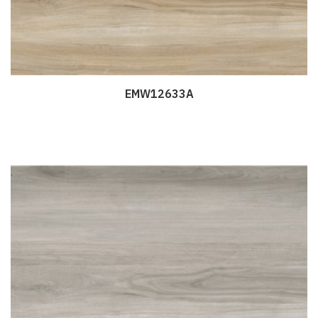
EMW12633A
Дэлгэрэнгүй