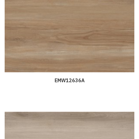
EMW12636A
Дэлгэрэнгүй