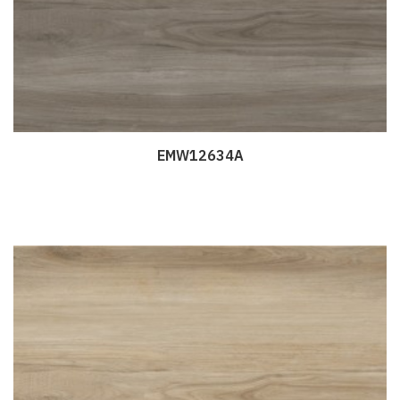
EMW12634A
Дэлгэрэнгүй