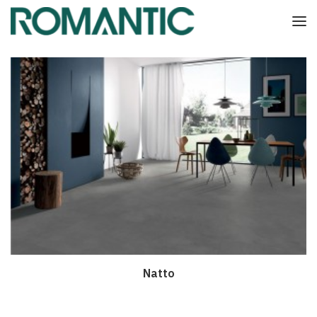
Natto
Дэлгэрэнгүй