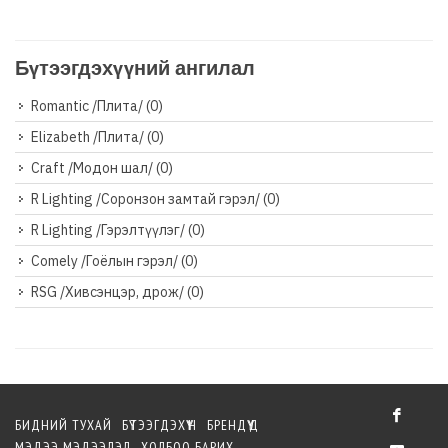
Бүтээгдэхүүний ангилал
Romantic /Плита/
(0)
Elizabeth /Плита/
(0)
Craft /Модон шал/
(0)
R Lighting /Соронзон замтай гэрэл/
(0)
R Lighting /Гэрэлтүүлэг/
(0)
Comely /Гоёлын гэрэл/
(0)
RSG /Хивсэнцэр, дрож/
(0)
БИДНИЙ ТУХАЙ
БҮТЭЭГДЭХҮҮН
БРЕНДҮҮД
МЭДЭЭ МЭДЭЭЛЭЛ
ХОЛБОО БАРИХ