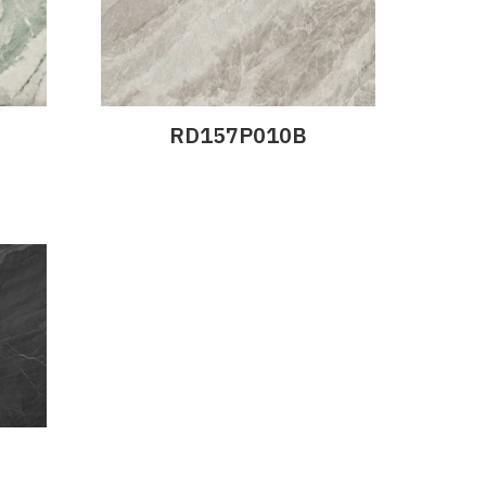
RD157P010B
Дэлгэрэнгүй