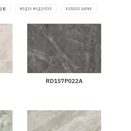
ДҮҮД
МЭДЭЭ МЭДЭЭЛЭЛ
ХОЛБОО БАРИХ
RD157P022A
Дэлгэрэнгүй