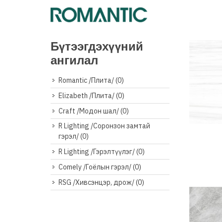
Бүтээгдэхүүний
ангилал
Romantic /Плита/
(0)
Elizabeth /Плита/
(0)
Craft /Модон шал/
(0)
R Lighting /Соронзон замтай
Дэлг
гэрэл/
(0)
R Lighting /Гэрэлтүүлэг/
(0)
Comely /Гоёлын гэрэл/
(0)
RSG /Хивсэнцэр, дрож/
(0)