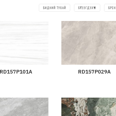
БИДНИЙ ТУХАЙ
БҮТЭЭГДЭХҮҮН
БРЕН
RD157P101A
RD157P029A
эрэнгүй
Дэлгэрэнгүй