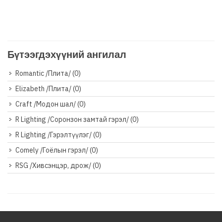
Бүтээгдэхүүний ангилал
Romantic /Плита/
(0)
Elizabeth /Плита/
(0)
Craft /Модон шал/
(0)
R Lighting /Соронзон замтай гэрэл/
(0)
R Lighting /Гэрэлтүүлэг/
(0)
Comely /Гоёлын гэрэл/
(0)
RSG /Хивсэнцэр, дрож/
(0)