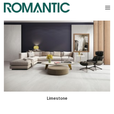
Limestone
Дэлгэрэнгүй