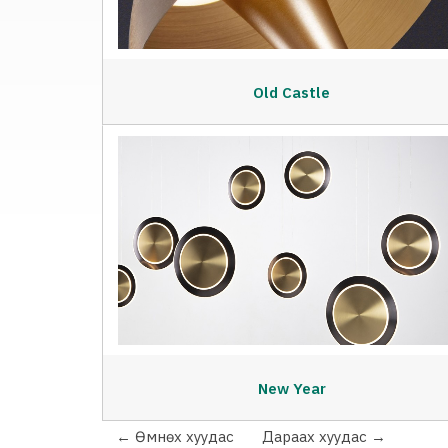
Old Castle
New Year
←
Өмнөх
хуудас
Дараах
хуудас
→