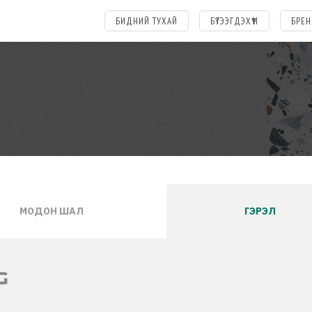
БИДНИЙ ТУХАЙ
БҮТЭЭГДЭХҮҮН
БРЕН
МОДОН ШАЛ
ГЭРЭЛ