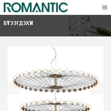
БҮТЭЭГДЭХҮҮН