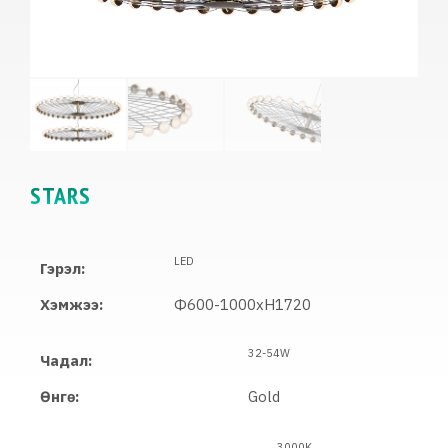
STARS
LED
Гэрэл:
Хэмжээ:
Ф600-1000xH1720
32-54W
Чадал:
Өнгө:
Gold
3000K