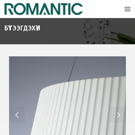
БҮТЭЭГДЭХҮҮН