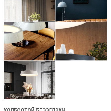
ХОЛБООТОЙ БҮТЭЭГДЭХҮҮН