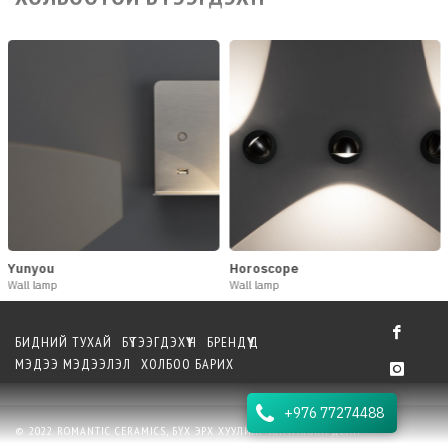
Horoscope
Yijing
Wall lamp
Pendant
БИДНИЙ ТУХАЙ
БҮТЭЭГДЭХҮҮН
БРЕНДҮҮД
МЭДЭЭ МЭДЭЭЛЭЛ
ХОЛБОО БАРИХ
+976 77274488
© 2022 ROMANTIC CERAMICS, БҮХ ЭРХ ХУУЛИАР ХАМГААЛАГДСАН