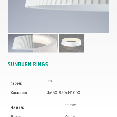
SUNBURN RINGS
LED
Гэрэл:
Хэмжээ:
Ф650-850xH1000
45-67W
Чадал:
Өнгө:
White