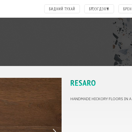
БИДНИЙ ТУХАЙ
БҮТЭЭГДЭХҮҮН
БРЕН
RESARO
HANDMADE HICKORY FLOORS IN A