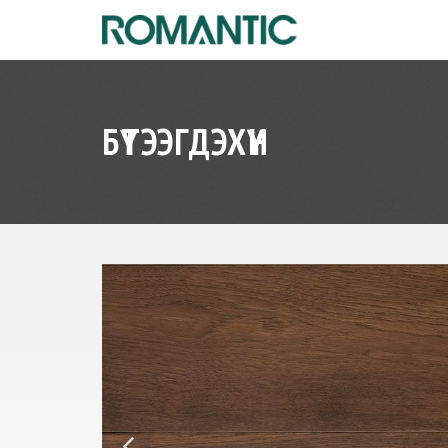
БҮТЭЭГДЭХҮҮН