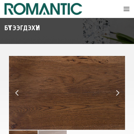
БҮТЭЭГДЭХҮҮН