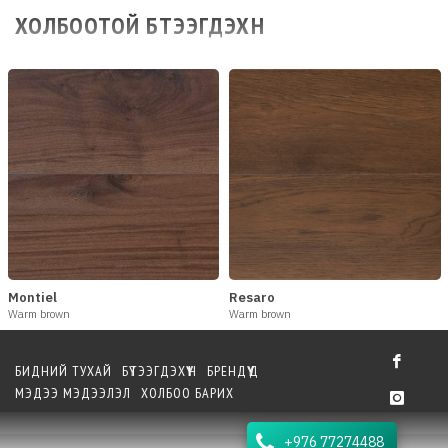
ХОЛБООТОЙ БҮТЭЭГДЭХҮҮН
Montiel
Resaro
Warm brown
Warm brown
БИДНИЙ ТУХАЙ
БҮТЭЭГДЭХҮҮН
БРЕНДҮҮД
МЭДЭЭ МЭДЭЭЛЭЛ
ХОЛБОО БАРИХ
+976 77274488