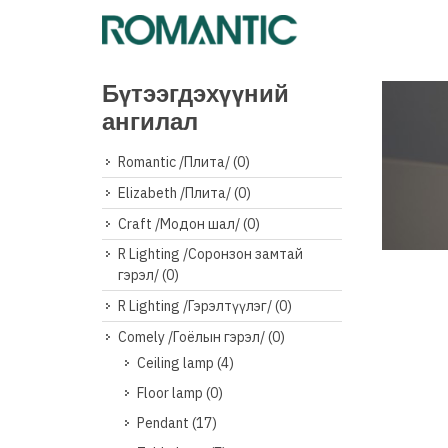
Бүтээгдэхүүний
ангилал
Romantic /Плита/
(0)
Elizabeth /Плита/
(0)
Craft /Модон шал/
(0)
R Lighting /Соронзон замтай
Дэлг
гэрэл/
(0)
R Lighting /Гэрэлтүүлэг/
(0)
Comely /Гоёлын гэрэл/
(0)
Ceiling lamp
(4)
Floor lamp
(0)
Pendant
(17)