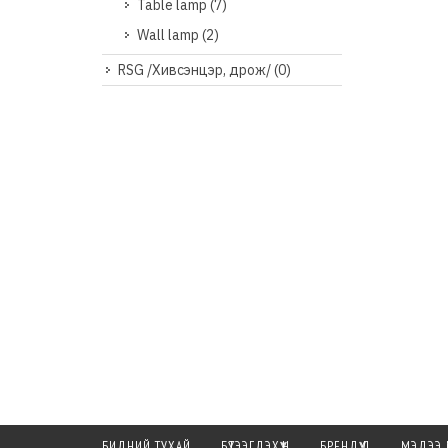
Table lamp
(7)
Wall lamp
(2)
RSG /Хивсэнцэр, дрож/
(0)
БИДНИЙ ТУХАЙ
БҮТЭЭГДЭХҮҮН
БРЕНДҮҮД
МЭДЭЭ 