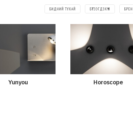
БИДНИЙ ТУХАЙ
БҮТЭЭГДЭХҮҮН
БРЕН
Yunyou
Horoscope
эрэнгүй
Дэлгэрэнгүй