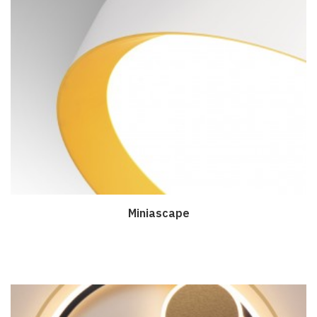
Miniascape
Дэлгэрэнгүй