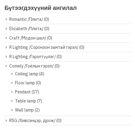
Бүтээгдэхүүний ангилал
Romantic /Плита/
(0)
Elizabeth /Плита/
(0)
Craft /Модон шал/
(0)
R Lighting /Соронзон замтай гэрэл/
(0)
R Lighting /Гэрэлтүүлэг/
(0)
Comely /Гоёлын гэрэл/
(0)
Ceiling lamp
(4)
Floor lamp
(0)
Pendant
(17)
Table lamp
(7)
Wall lamp
(2)
RSG /Хивсэнцэр, дрож/
(0)