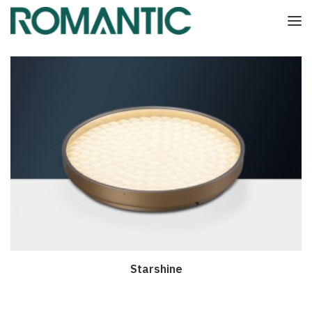
Starshine
Дэлгэрэнгүй