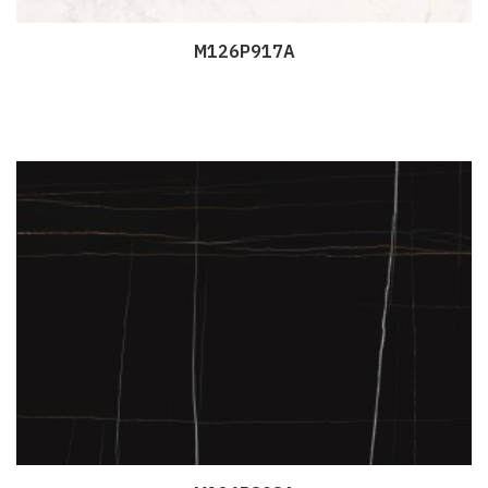
M126P917A
Дэлгэрэнгүй