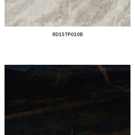
RD157P010B
Дэлгэрэнгүй