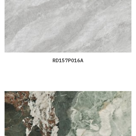
RD157P016A
Дэлгэрэнгүй