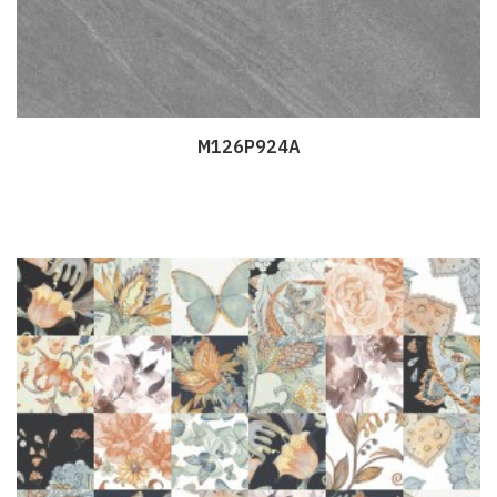
M126P924A
Дэлгэрэнгүй