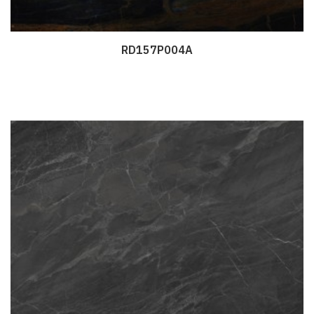
RD157P004A
Дэлгэрэнгүй