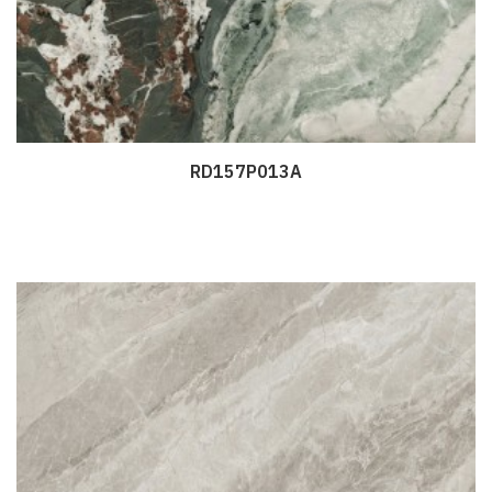
RD157P013A
Дэлгэрэнгүй