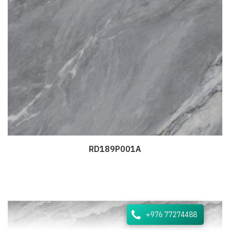
RD189P001A
Дэлгэрэнгүй
+976 77274488