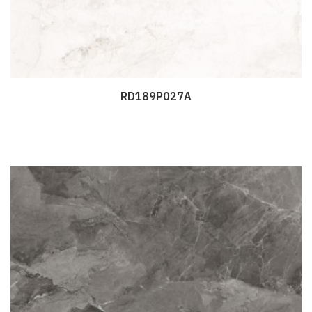
RD189P027A
Дэлгэрэнгүй