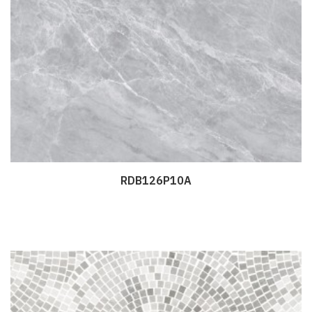
RDB126P10A
Дэлгэрэнгүй