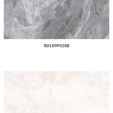
RD189P028B
Дэлгэрэнгүй