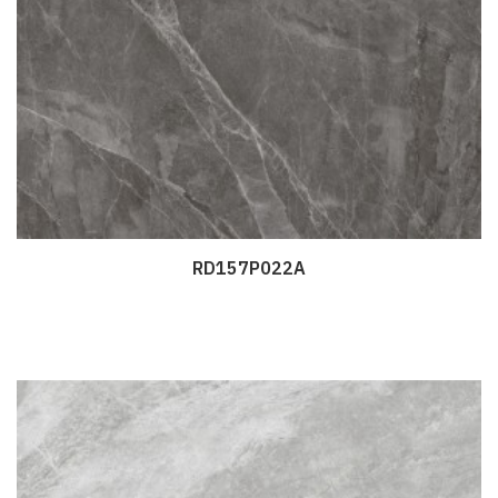
RD157P022A
Дэлгэрэнгүй