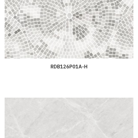
RDB126P01A-H
Дэлгэрэнгүй