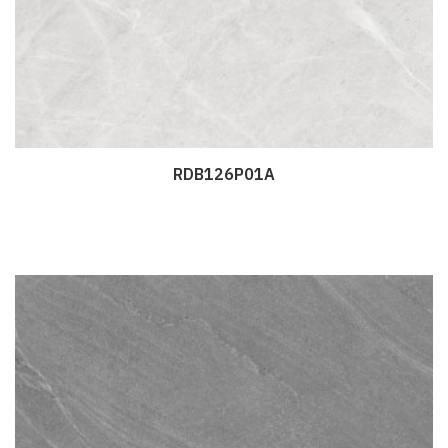
RDB126P01A
Дэлгэрэнгүй