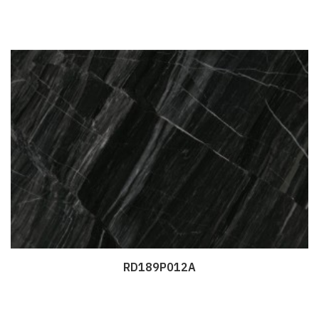
RD189P012A
Дэлгэрэнгүй