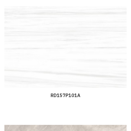
RD157P101A
Дэлгэрэнгүй