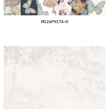
M126P917A-H
Дэлгэрэнгүй