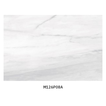
M126P08A
Дэлгэрэнгүй