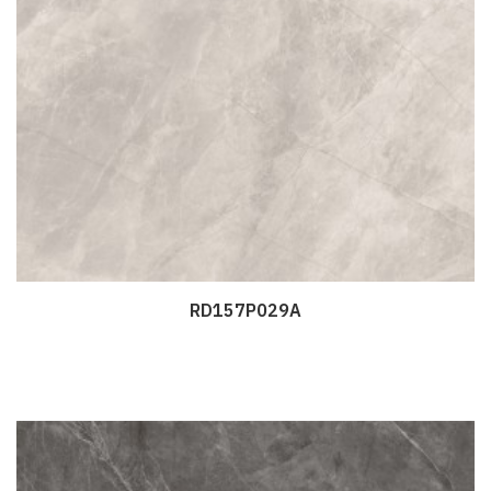
RD157P029A
Дэлгэрэнгүй