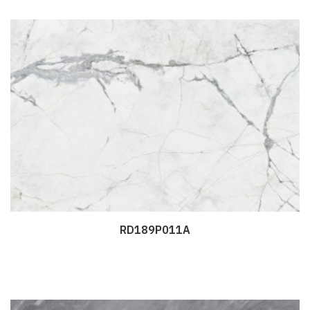
RD189P011A
Дэлгэрэнгүй