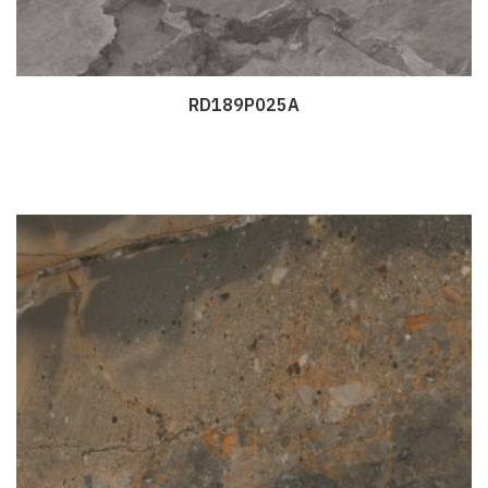
RD189P025A
Дэлгэрэнгүй