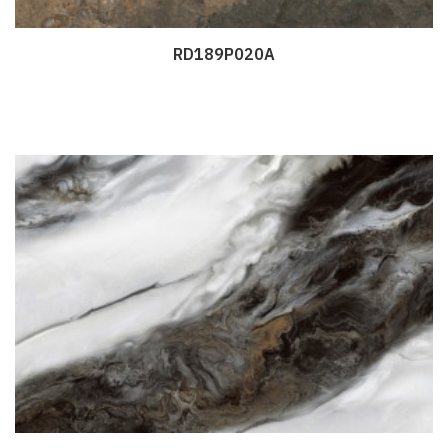
RD189P020A
Дэлгэрэнгүй