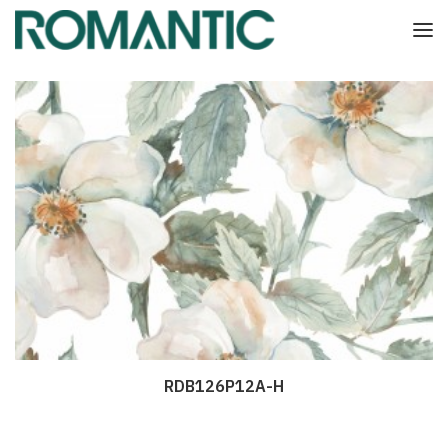
RDB126P12A-H
Дэлгэрэнгүй